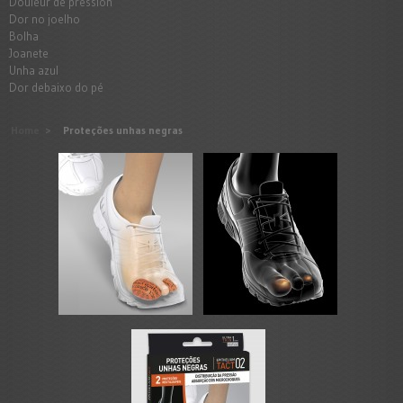
Douleur de pression
Dor no joelho
Bolha
Joanete
Unha azul
Dor debaixo do pé
Home
>
Proteções unhas negras