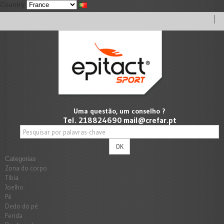
Country
Uma questão, um conselho ?
Tel. 218824690
mail@crefar.pt
OK
Categorias
Zona do corpo
Tibia
Joelho
Pé
Dedo do pé
Ferida