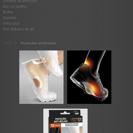
Douleur de pression
Dor no joelho
Bolha
Joanete
Unha azul
Dor debaixo do pé
Home
>
Proteções antibolhas