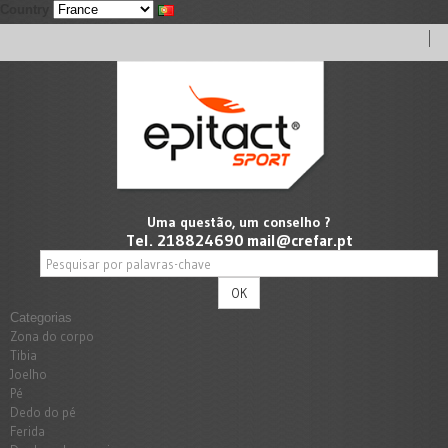
Country
Uma questão, um conselho ?
Tel. 218824690
mail@crefar.pt
OK
Categorias
Zona do corpo
Tibia
Joelho
Pé
Dedo do pé
Ferida